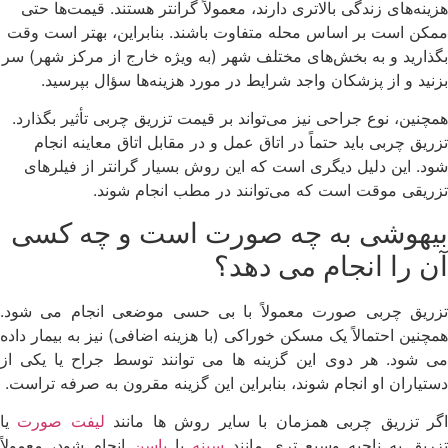
هزینه‌های زندگی بالاتری دارند، معمولاً گرانتر هستند. قیمت‌ها حتی
ممکن است بر اساس محله متفاوت باشند. بنابراین، بهتر است وقت
بگذارید و به بخش‌های مختلف شهر (به ویژه خارج از مرکز شهر) سر
بزنید و از پزشکان واجد شرایط در مورد هزینه‌ها سؤال بپرسید.
همچنین، نوع جراحی نیز می‌تواند بر قیمت تزریق چربی تأثیر بگذارد.
تزریق چربی باید حتماً در اتاق عمل و در مقابل اتاق معاینه انجام
شود. این دلیل دیگری است که این روش بسیار گرانتر از فیلرهای
تزریقی موقت است که می‌توانند در مطب انجام شوند.
بیهوشی به چه صورت است و چه کسی
آن را انجام می دهد؟
تزریق چربی صورت معمولاً با بی حسی موضعی انجام می شود.
همچنین احتمالاً یک مسکن خوراکی (با هزینه اضافی) نیز به بیمار داده
می شود. هر دوی این گزینه ها می توانند توسط جراح یا یکی از
دستیاران او انجام شوند، بنابراین این گزینه مقرون به صرفه تراست.
گر تزریق چربی همزمان با سایر روش ها مانند
لیفت صورت
یا
تزریق به ناحیه وسیع تری مانند
سینه
یا
باسن
انجام شود، معمولاً