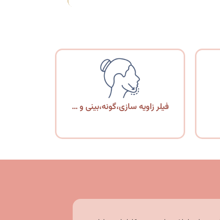
فیلر زاویه سازی،گونه،بینی و …
هزینه امبدینگ لاغری در