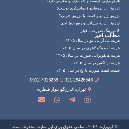
هایفوتراپی چیست و چه مزایا و معایبی دارد؟
تزریق ژل پروفایلو (جوانسازی پوست)
تزریق ژل بهتر است یا تزریق چربی؟
تزریق ژل به پیشانی و رفع خط اخم
کانتورینگ صورت با فیلر
مطالب اخیر
هزینه پی آر پی مو در سال ۱۴۰۵
هزینه امبدینگ لاغری در سال ۱۴۰۵
هزینه هایفوتراپی صورت در سال ۱۴۰۵
هزینه بوتاکس در سال ۱۴۰۵
قیمت لیفت صورت با نخ در سال ۱۴۰۵
0912-7016236
021-28426546
تهران، اندرزگو، بلوار قیطریه
© کپی‌رایت ۲۰۲۶ - تمامی حقوق برای این سایت محفوظ است.