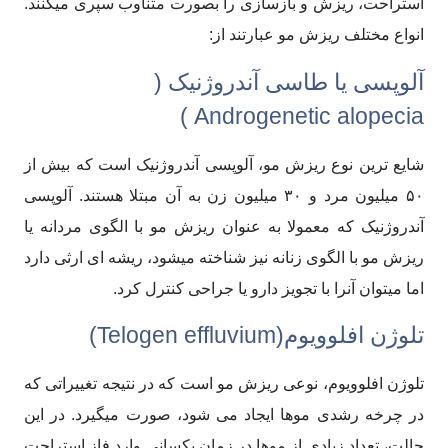
استراحت، ریزش و بازسازی را بصورت متناوب سپری میکنند.
انواع مختلف ریزش مو عبارتند از:
آلوپسی یا طاسی آندروژنیک (
Androgenetic alopecia )
شایع ترین نوع ریزش مو، آلوپسی آندروژنیک است که بیش از
۵۰ میلیون مرد و ۳۰ میلیون زن به آن مبتلا هستند. آلوپسی
آندروژنیک که معمولا به عنوان ریزش مو با الگوی مردانه یا
ریزش مو با الگوی زنانه نیز شناخته میشود،‌ ریشه ای ارثی دارد
اما میتوان آنرا با تجویز دارو یا جراحی کنترل کرد.
تلوژن افلوویوم(Telogen effluvium)
تلوژن افلوویوم، نوعی ریزش مو است که در نتیجه تغییراتی که
در چرخه رشدی موها ایجاد می شود، صورت میگیرد. در این
حالت، تعداد زیادی از موها در زمان یکسانی وارد فاز استراحت